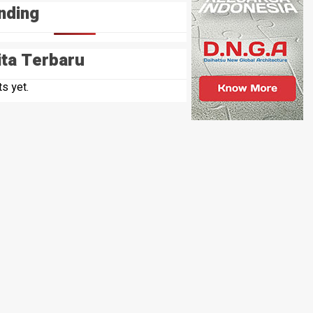
nding
ita Terbaru
s yet.