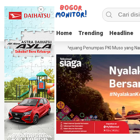
Home
Home
Trending
Trending
Headline
Headline
Mayor Oking Pejuang Penumpas PKI Muso yang Naman