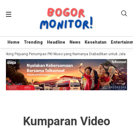
Home
Home
Trending
Trending
Headline
Headline
News
News
Kesehatan
Kesehatan
Entertain
Entertain
r Oking Pejuang Penumpas PKI Muso yang Namanya Diabadikan untuk Jalan di 
Kumparan Video