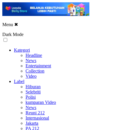
Menu
✖
Dark Mode
Kategori
Headline
News
Entertainment
Collection
Video
Label
Hiburan
Selebriti
Polisi
kumparan Video
News
Reuni 212
Internasional
Jakarta
PA 212