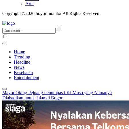
Artis
Copyright ©2026 bogor monitor All Rights Reserved
Home
Trending
Headline
News
Kesehatan
Entertainment
Mayor Oking Pejuang Penumpas PKI Muso yang Namanya
Diabadikan untuk Jalan di Bogor