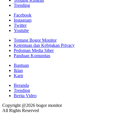
Tentang Kibaran
Trending
Facebook
Instagram
Twitter
Youtube
Tentang Bogor Monitor
Ketentuan dan Kebijakan Privacy
Pedoman Media Siber
Panduan Komunitas
Bantuan
Iklan
Karir
Beranda
Trending
Berita Video
Copyright @2026 bogor monitor
All Rights Reserved