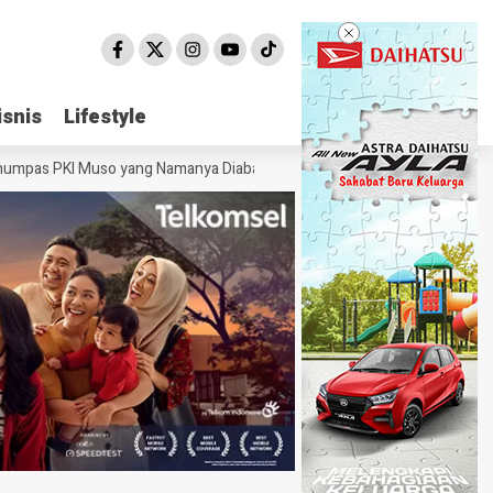
isnis
isnis
Lifestyle
Lifestyle
mpas PKI Muso yang Namanya Diabadikan untuk Jalan di Bogor