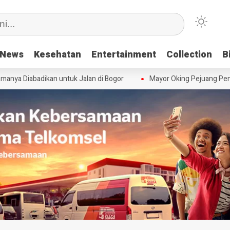
News
News
Kesehatan
Kesehatan
Entertainment
Entertainment
Collection
Collection
B
B
nya Diabadikan untuk Jalan di Bogor
Mayor Oking Pejuang Penu