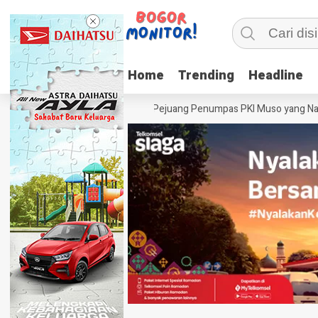
Home
Home
Trending
Trending
Headline
Headline
Mayor Oking Pejuang Penumpas PKI Muso yang Nama