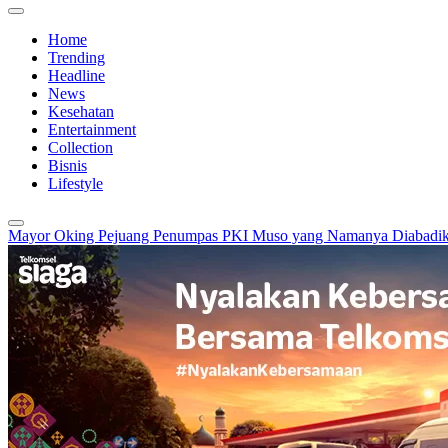
Home
Trending
Headline
News
Kesehatan
Entertainment
Collection
Bisnis
Lifestyle
Mayor Oking Pejuang Penumpas PKI Muso yang Namanya Diabadika