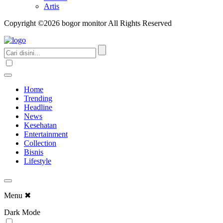
Artis
Copyright ©2026 bogor monitor All Rights Reserved
Home
Trending
Headline
News
Kesehatan
Entertainment
Collection
Bisnis
Lifestyle
Menu
✖
Dark Mode