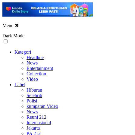
Menu
✖
Dark Mode
Kategori
Headline
News
Entertainment
Collection
Video
Label
Hiburan
Selebriti
Polisi
kumparan Video
News
Reuni 212
Internasional
Jakarta
PA 212