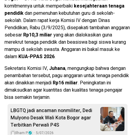
komitmennya untuk memperbaiki
kesejahteraan tenaga
pendidik
dan pemenuhan kebutuhan guru di sekolah-
sekolah. Dalam rapat kerja Komisi IV dengan Dinas
Pendidikan, Rabu (3/9/2025), disepakati tambahan anggaran
sebesar
Rp10,3 miliar
yang akan dialokasikan guna
merekrut tenaga pendidik dan beasiswa bagi siswa kurang
mampu di sekolah swasta. Anggaran ini bakal masuk ke
dalam
KUA-PPAS 2026
.
Sekretaris Komisi IV,
Juhana
, mengungkap bahwa dengan
penambahan tersebut, pagu anggaran untuk tenaga pendidik
akan dinaikkan menjadi
Rp16 miliar
. Peningkatan ini
dimaksudkan agar kuantitas dan kualitas tenaga pengajar
bisa semakin terjamin.
LBGTQ jadi ancaman nonmiliter, Dedi
Mulyono Desak Wali Kota Bogor agar
Terbitkan Perwali P4S
Ilham P
5/07/2026