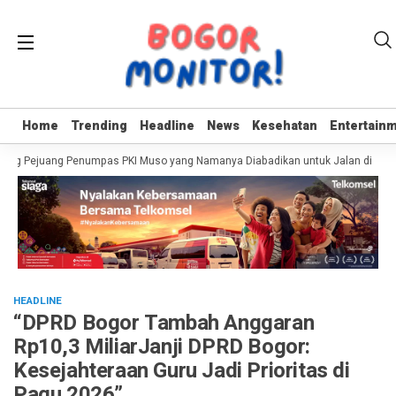
Home
Home
Trending
Trending
Headline
Headline
News
News
Kesehatan
Kesehatan
Entertain
Entertain
ing Pejuang Penumpas PKI Muso yang Namanya Diabadikan untuk Jalan di Bogo
HEADLINE
“DPRD Bogor Tambah Anggaran
Rp10,3 MiliarJanji DPRD Bogor:
Kesejahteraan Guru Jadi Prioritas di
Pagu 2026”