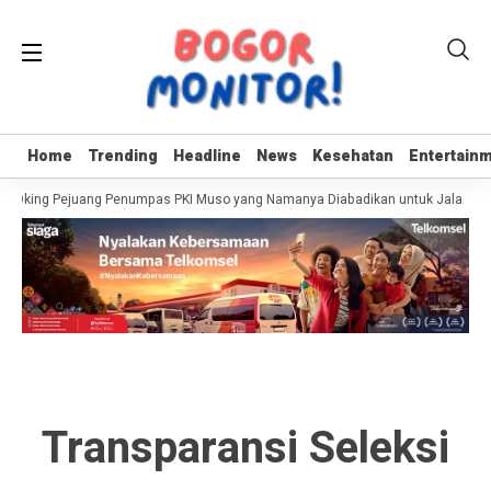
Home
Home
Trending
Trending
Headline
Headline
News
News
Kesehatan
Kesehatan
Entertain
Entertain
r Oking Pejuang Penumpas PKI Muso yang Namanya Diabadikan untuk Jalan di 
Transparansi Seleksi