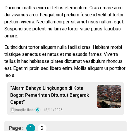
Dui nunc mattis enim ut tellus elementum. Cras ornare arcu
dui vivamus arcu. Feugiat nisl pretium fusce id velit ut tortor
pretium viverra. Nec ullamcorper sit amet risus nullam eget.
Suspendisse potenti nullam ac tortor vitae purus faucibus
ornare.
Eu tincidunt tortor aliquam nulla facilisi cras. Habitant morbi
tristique senectus et netus et malesuada fames. Viverra
tellus in hac habitasse platea dictumst vestibulum rhoncus
est. Eget mi proin sed libero enim. Mollis aliquam ut porttitor
leo a.
“Alarm Bahaya Lingkungan di Kota
Bogor: Pemerintah Dituntut Bergerak
Cepat”
tsaqifa Ifada
18/11/2025
Page :
1
2