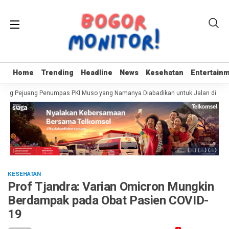
Home
Home
Trending
Trending
Headline
Headline
News
News
Kesehatan
Kesehatan
Entertain
Entertain
ing Pejuang Penumpas PKI Muso yang Namanya Diabadikan untuk Jalan di Bogo
KESEHATAN
Prof Tjandra: Varian Omicron Mungkin
Berdampak pada Obat Pasien COVID-
19