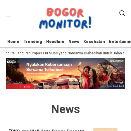
Home
Home
Trending
Trending
Headline
Headline
News
News
Kesehatan
Kesehatan
Entertain
Entertain
Oking Pejuang Penumpas PKI Muso yang Namanya Diabadikan untuk Jalan di Bo
News