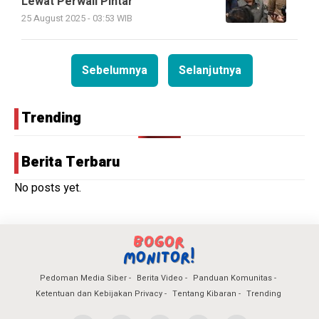
Lewat Perwali Pintar”
25 August 2025 - 03:53 WIB
Sebelumnya
Selanjutnya
Trending
Berita Terbaru
No posts yet.
Pedoman Media Siber
Berita Video
Panduan Komunitas
Ketentuan dan Kebijakan Privacy
Tentang Kibaran
Trending